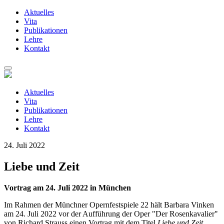
Aktuelles
Vita
Publikationen
Lehre
Kontakt
Zum
Inhalt
springen
Aktuelles
Vita
Publikationen
Lehre
Kontakt
24. Juli 2022
Liebe und Zeit
Vortrag am 24. Juli 2022 in München
Im Rahmen der Münchner Opernfestspiele 22 hält Barbara Vinken
am 24. Juli 2022 vor der Aufführung der Oper "Der Rosenkavalier"
von Richard Strauss einen Vortrag mit dem Titel
Liebe und Zeit.