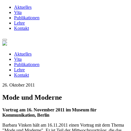
Aktuelles
Vita
Publikationen
Lehre
Kontakt
Zum
Inhalt
springen
Aktuelles
Vita
Publikationen
Lehre
Kontakt
26. Oktober 2011
Mode und Moderne
Vortrag am 16. November 2011 im Museum für
Kommunikation, Berlin
Barbara Vinken hält am 16.11.2011 einen Vortrag mit dem Thema
"Mode und Moderne". Er ist Teil der
Mittwochsvorträge
, die das