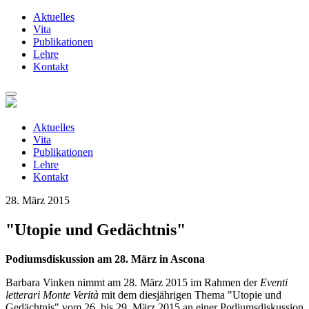
Aktuelles
Vita
Publikationen
Lehre
Kontakt
Zum
Inhalt
springen
Aktuelles
Vita
Publikationen
Lehre
Kontakt
28. März 2015
"Utopie und Gedächtnis"
Podiumsdiskussion am 28. März in Ascona
Barbara Vinken nimmt am 28. März 2015 im Rahmen der
Eventi
letterari Monte Verità
mit dem diesjährigen Thema "Utopie und
Gedächtnis" vom 26. bis 29. März 2015 an einer Podiumsdiskussion