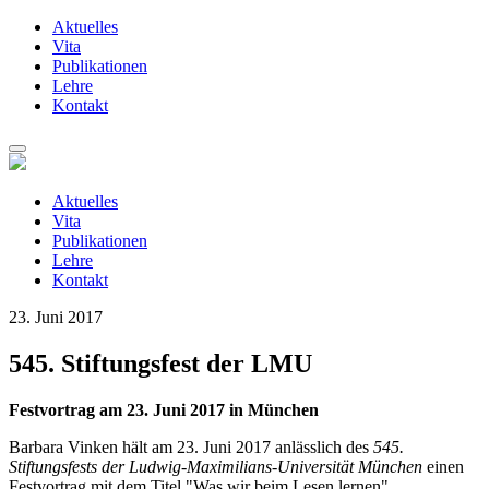
Aktuelles
Vita
Publikationen
Lehre
Kontakt
Zum
Inhalt
springen
Aktuelles
Vita
Publikationen
Lehre
Kontakt
23. Juni 2017
545. Stiftungsfest der LMU
Festvortrag am 23. Juni 2017 in München
Barbara Vinken hält am 23. Juni 2017 anlässlich des
545.
Stiftungsfests der Ludwig-Maximilians-Universität München
einen
Festvortrag mit dem Titel "Was wir beim Lesen lernen".